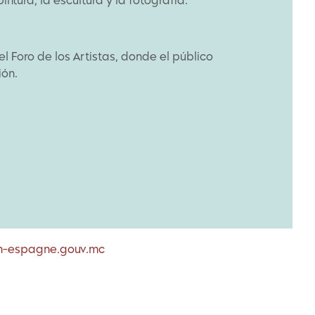
tura, la escultura y la fotografía.
l Foro de los Artistas, donde el público
ión.
-espagne.gouv.mc