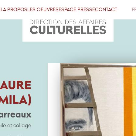
IL
A PROPOS
LES OEUVRES
ESPACE PRESSE
CONTACT
F
LAURE
MILA)
arreaux
oile et collage