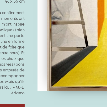
46 x 55 cm
du confinement
 moments ont
 m’ont inspiré
oliques (bien
ent une porte
jaune en forme
t de folie que
ntre nous). Et
 les choix que
nos vies (bons
s entourés de
s accompagner
r. Mais qu’ils
rs là… » M.-L.
Adamo